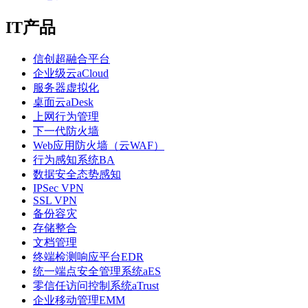
IT产品
信创超融合平台
企业级云aCloud
服务器虚拟化
桌面云aDesk
上网行为管理
下一代防火墙
Web应用防火墙（云WAF）
行为感知系统BA
数据安全态势感知
IPSec VPN
SSL VPN
备份容灾
存储整合
文档管理
终端检测响应平台EDR
统一端点安全管理系统aES
零信任访问控制系统aTrust
企业移动管理EMM