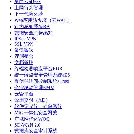
桌面云aDesk
上网行为管理
下一代防火墙
Web应用防火墙（云WAF）
行为感知系统BA
数据安全态势感知
IPSec VPN
SSL VPN
备份容灾
存储整合
文档管理
终端检测响应平台EDR
统一端点安全管理系统aES
零信任访问控制系统aTrust
企业移动管理EMM
云管平台
应用交付（AD）
软件定义统一存储系统
MIG一体化安全网关
广域网优化WOC
SD-WAN 2.0
数据库安全审计系统