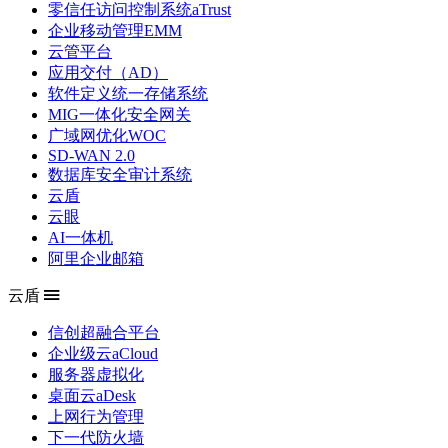
零信任访问控制系统aTrust
企业移动管理EMM
云管平台
应用交付（AD）
软件定义统一存储系统
MIG一体化安全网关
广域网优化WOC
SD-WAN 2.0
数据库安全审计系统
云盾
云眼
AI一体机
阿里企业邮箱
云盾
信创超融合平台
企业级云aCloud
服务器虚拟化
桌面云aDesk
上网行为管理
下一代防火墙