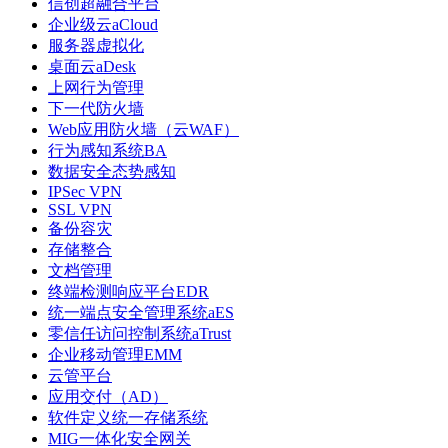
信创超融合平台
企业级云aCloud
服务器虚拟化
桌面云aDesk
上网行为管理
下一代防火墙
Web应用防火墙（云WAF）
行为感知系统BA
数据安全态势感知
IPSec VPN
SSL VPN
备份容灾
存储整合
文档管理
终端检测响应平台EDR
统一端点安全管理系统aES
零信任访问控制系统aTrust
企业移动管理EMM
云管平台
应用交付（AD）
软件定义统一存储系统
MIG一体化安全网关