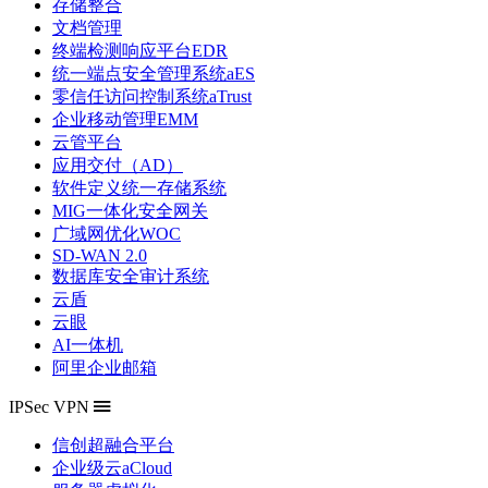
存储整合
文档管理
终端检测响应平台EDR
统一端点安全管理系统aES
零信任访问控制系统aTrust
企业移动管理EMM
云管平台
应用交付（AD）
软件定义统一存储系统
MIG一体化安全网关
广域网优化WOC
SD-WAN 2.0
数据库安全审计系统
云盾
云眼
AI一体机
阿里企业邮箱
IPSec VPN
信创超融合平台
企业级云aCloud