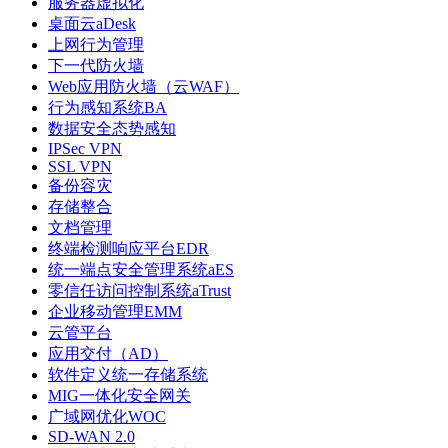
服务器虚拟化
桌面云aDesk
上网行为管理
下一代防火墙
Web应用防火墙（云WAF）
行为感知系统BA
数据安全态势感知
IPSec VPN
SSL VPN
备份容灾
存储整合
文档管理
终端检测响应平台EDR
统一端点安全管理系统aES
零信任访问控制系统aTrust
企业移动管理EMM
云管平台
应用交付（AD）
软件定义统一存储系统
MIG一体化安全网关
广域网优化WOC
SD-WAN 2.0