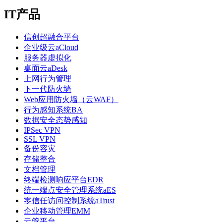
IT产品
信创超融合平台
企业级云aCloud
服务器虚拟化
桌面云aDesk
上网行为管理
下一代防火墙
Web应用防火墙（云WAF）
行为感知系统BA
数据安全态势感知
IPSec VPN
SSL VPN
备份容灾
存储整合
文档管理
终端检测响应平台EDR
统一端点安全管理系统aES
零信任访问控制系统aTrust
企业移动管理EMM
云管平台