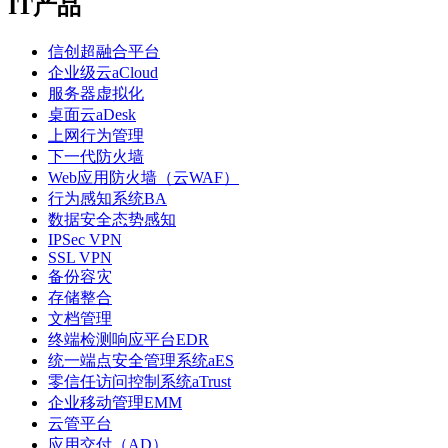
IT产品
信创超融合平台
企业级云aCloud
服务器虚拟化
桌面云aDesk
上网行为管理
下一代防火墙
Web应用防火墙（云WAF）
行为感知系统BA
数据安全态势感知
IPSec VPN
SSL VPN
备份容灾
存储整合
文档管理
终端检测响应平台EDR
统一端点安全管理系统aES
零信任访问控制系统aTrust
企业移动管理EMM
云管平台
应用交付（AD）