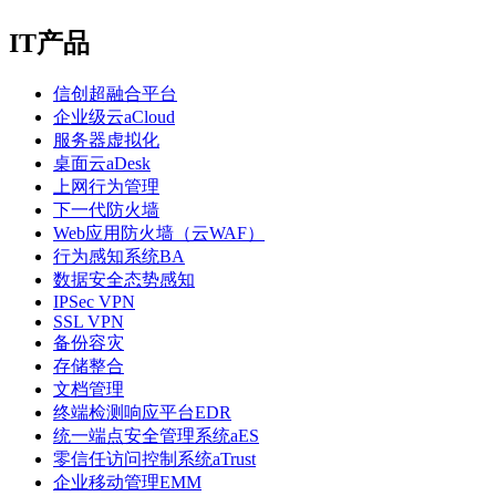
IT产品
信创超融合平台
企业级云aCloud
服务器虚拟化
桌面云aDesk
上网行为管理
下一代防火墙
Web应用防火墙（云WAF）
行为感知系统BA
数据安全态势感知
IPSec VPN
SSL VPN
备份容灾
存储整合
文档管理
终端检测响应平台EDR
统一端点安全管理系统aES
零信任访问控制系统aTrust
企业移动管理EMM