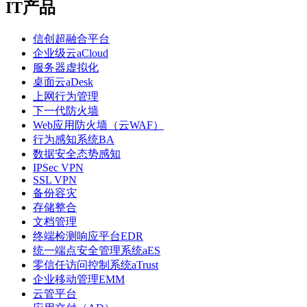
IT产品
信创超融合平台
企业级云aCloud
服务器虚拟化
桌面云aDesk
上网行为管理
下一代防火墙
Web应用防火墙（云WAF）
行为感知系统BA
数据安全态势感知
IPSec VPN
SSL VPN
备份容灾
存储整合
文档管理
终端检测响应平台EDR
统一端点安全管理系统aES
零信任访问控制系统aTrust
企业移动管理EMM
云管平台