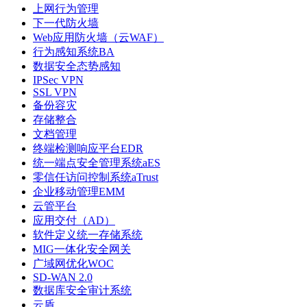
上网行为管理
下一代防火墙
Web应用防火墙（云WAF）
行为感知系统BA
数据安全态势感知
IPSec VPN
SSL VPN
备份容灾
存储整合
文档管理
终端检测响应平台EDR
统一端点安全管理系统aES
零信任访问控制系统aTrust
企业移动管理EMM
云管平台
应用交付（AD）
软件定义统一存储系统
MIG一体化安全网关
广域网优化WOC
SD-WAN 2.0
数据库安全审计系统
云盾