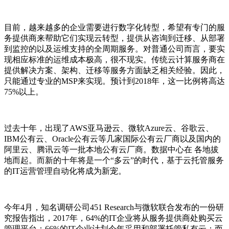
目前，越来越多的企业需要进行数字化转型，希望有专门的服
务提供商来帮助它们实现云转型，提供从咨询到迁移、从部署
到监控的以及运维支持的全周期服务。对普通公司而言，要实
现相应标准的运维成本极高，很不现实。传统云计算服务商在
提供解决方案、架构、迁移等服务方面缺乏相关经验。因此，
只能通过专业的MSP来实现。预计到2018年，这一比例将高达
75%以上。
过去十年，出现了AWS亚马逊云、微软Azure云、谷歌云、
IBM公有云、Oracle公有云等几家国际公有云厂商以及国内的
阿里云、腾讯云等一批本地公有云厂商。数据中心在 各地拔
地而起。而新的十年将是一个“多云”的时代，基于云托管服务
的IT运营管理自动化将成为新宠。
今年4月，知名调研公司451 Research与微软联合发布的一份研
究报告指出，2017年，64%的IT企业将从服务提供商处购买云
管理平台；66%的IT企业计划今年采用和部署托管私有云；而