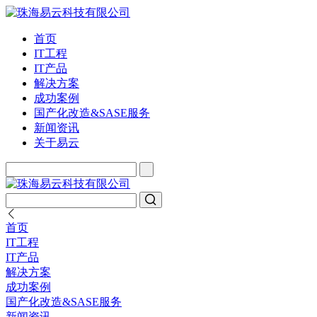
首页
IT工程
IT产品
解决方案
成功案例
国产化改造&SASE服务
新闻资讯
关于易云
首页
IT工程
IT产品
解决方案
成功案例
国产化改造&SASE服务
新闻资讯