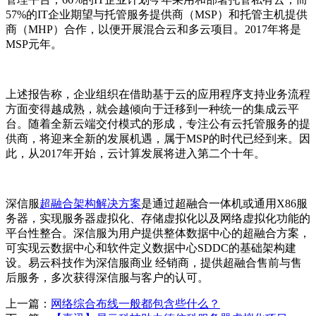
57%的IT企业期望与托管服务提供商（MSP）和托管主机提供
商（MHP）合作，以便开展混合云和多云项目。2017年将是
MSP元年。
上述报告称，企业组织在借助基于云的应用程序支持业务流程
方面变得越成熟，就会越倾向于迁移到一种统一的集成云平
台。随着全新云端交付模式的形成，专注公有云托管服务的提
供商，将迎来全新的发展机遇，属于MSP的时代已经到来。因
此，从2017年开始，云计算发展将进入第二个十年。
深信服
超融合架构解决方案
是通过超融合一体机或通用X86服
务器，实现服务器虚拟化、存储虚拟化以及网络虚拟化功能的
平台性整合。深信服为用户提供整体数据中心的超融合方案，
可实现云数据中心和软件定义数据中心SDDC的基础架构建
设。易云科技作为深信服商业 经销商，提供超融合售前与售
后服务，多次获得深信服与客户的认可。
上一篇：
网络综合布线一般都包含些什么？