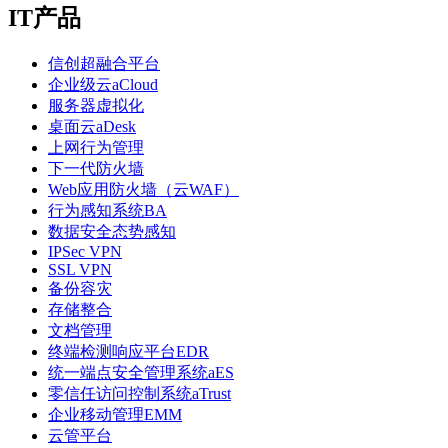
IT产品
信创超融合平台
企业级云aCloud
服务器虚拟化
桌面云aDesk
上网行为管理
下一代防火墙
Web应用防火墙（云WAF）
行为感知系统BA
数据安全态势感知
IPSec VPN
SSL VPN
备份容灾
存储整合
文档管理
终端检测响应平台EDR
统一端点安全管理系统aES
零信任访问控制系统aTrust
企业移动管理EMM
云管平台