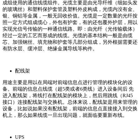
成组使用的通信线缆组件。光缆主要是由光导纤维（细如头发
的玻璃丝）和塑料保护套管及塑料外皮构成，光缆内没有金、
银、铜铝等金属，一般无回收价值。光缆是一定数量的光纤按
照一定方式组成缆心，外包有护套，有的还包覆外护层，用以
实现光信号传输的一种通信线路。即：由光纤（光传输载体）
经过一定的工艺而形成的线缆。光缆的基本结构一般是由缆
芯、加强钢丝、填充物和护套等几部分组成，另外根据需要还
有防水层、缓冲层、绝缘金属导线等构件。
配线架
用途主要是用以在局端对前端信息点进行管理的模块化的设
备。前端的信息点线缆（超5类或者6类线）进入设备间后 先
进入配线架，将线打在配线架的模块上，然后用跳线（RJ45
接口）连接配线架与交换机。总体来说，配线架是用来管理的
设备，比如说如果没有配线架，前端的信息点直接接入到交换
机上，那么如果线缆一旦出现问题，就面临要重新布线。
UPS